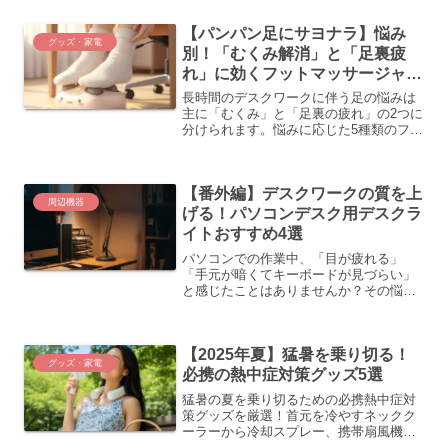
方、そして食卓が華やぐ便利なアイテム
をご紹介します。
【パンパン足にサヨナラ】悩み
グッズ・家電
別！「むくみ解消」と「足裏疲
れ」に効くフットマッサージャー
5選
長時間のデスクワークに伴う足の悩みは
主に「むくみ」と「足裏の疲れ」の2つに
分けられます。悩みに応じた5種類のフッ
トマッサージャーが紹介されており、エ
アバッグ式がむくみ、ローラー式が足裏
の疲れを効果的にケアします。自分に合
【番外編】デスクワークの質を上
ったモデルを選ぶ方法を提案していま
周辺機器
す。
げる！パソコンデスク用デスクラ
イトおすすめ4選
パソコンでの作業中、「目が疲れる」
「手元が暗くてキーボードが見づらい」
と感じたことはありませんか？その悩
み、デスクライト一つで解決できるかも
しれません。適切なデスクライトは、目
の疲れを軽減し、作業効率を向上させる
【2025年夏】猛暑を乗り切る！
だけでなく、デスク周りの雰囲...
グッズ・家電
必携の熱中症対策グッズ5選
猛暑の夏を乗り切るための必携熱中症対
策グッズを厳選！首元を冷やすネックク
ーラーから冷却スプレー、携帯扇風機ま
で、シーン別に使える5つのアイテムを紹