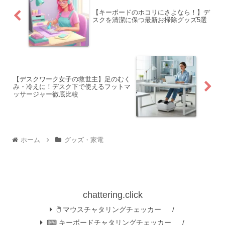
【キーボードのホコリにさよなら！】デ
スクを清潔に保つ最新お掃除グッズ5選
【デスクワーク女子の救世主】足のむく
み・冷えに！デスク下で使えるフットマ
ッサージャー徹底比較
ホーム
グッズ・家電
chattering.click
🖱️ マウスチャタリングチェッカー
⌨ キーボードチャタリングチェッカー