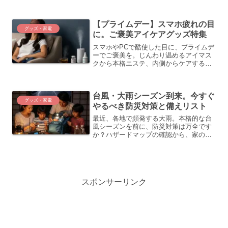
介。しっかり備えて、夏を安全・快適に
過ごしましょう。
【プライムデー】スマホ疲れの目
グッズ・家電
に。ご褒美アイケアグッズ特集
スマホやPCで酷使した目に、プライムデ
ーでご褒美を。じんわり温めるアイマス
クから本格エステ、内側からケアするサ
プリまで。セール価格で始める、本気の
アイケアアイテムを5つ厳選してご紹介し
ます。
台風・大雨シーズン到来。今すぐ
グッズ・家電
やるべき防災対策と備えリスト
最近、各地で頻発する大雨。本格的な台
風シーズンを前に、防災対策は万全です
か？ハザードマップの確認から、家の備
え、本当に役立つ防災グッズまで、「今
すぐやるべきこと」をリスト形式で分か
りやすく解説します。
スポンサーリンク