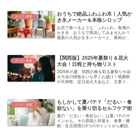
書端末まで、未来の暮らしをお得に始め
るチャンスです。
おうちで絶品ふわふわ氷！人気か
グッズ・家電
き氷メーカー＆本格シロップ
お店で食べるような「ふわふわ」食感の
かき氷、おうちで再現してみませんか？
最新の人気かき氷メーカーと、果肉が贅
沢に入った本格フルーツシロップ、そし
てふわふわ氷を作るための簡単なコツを
ご紹介します。
【関西版】2025年夏祭り＆花火
グッズ・家電
大会！日程と持ち物リスト
2025年の夏、関西の夜を彩る夏祭りや花
火大会の情報をいち早くお届け！祇園祭
や天神祭、淀川花火大会など、主要イベ
ントの日程と見どころ、そして人混みで
も快適に過ごすための必須便利グッズを
ご紹介します。
もしかして夏バテ？「だるい・食
グッズ・家電
欲ない」を乗り切るセルフケア術
夏の「だるい・食欲ない」は夏バテのサ
インかも。その原因と対策を、食事・睡
眠・生活習慣の3つのポイントから解説。
手軽に取り入れられるおすすめのセルフ
ケアグッズも紹介し、元気に夏を乗り切