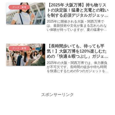
るお手伝いをします。
【2025年 大阪万博】持ち物リス
グッズ・家電
トの決定版！猛暑と充電との戦い
を制する必須デジタルガジェット
5選
2025年に開催される大阪・関西万博で
は、最新技術や文化が集まる忘れられな
い体験が待っていますが、夏の猛暑やバ
ッテリー切れには注意が必要です。快適
に参加するために、必須のデジタルガジ
ェットとして、大容量モバイルバッテリ
【長時間歩いても、待っても平
ー、ネッククーラー、GaN採用急速充電
グッズ・家電
器、ノイズキャンセリングイヤホン、ポ
気！】大阪万博を120%楽しむた
ータブルSSDの5つを紹介。これらを活
めの「快適＆暇つぶし」ガジェッ
用して、万博を120%楽しむ準備を整えま
ト5選
しょう。
2025年の大阪・関西万博では、体力勝負
が不可欠です。長時間の徒歩や待ち時間
を快適にするための5つのガジェットを紹
介します。ノイズキャンセリングイヤホ
ンや小型タブレットで待機時間を有効利
用し、ミニマッサージガンやポータブル
フットマッサージャーで歩き疲れを解
消。スマートウォッチで健康管理をしな
スポンサーリンク
がら楽しんでください。