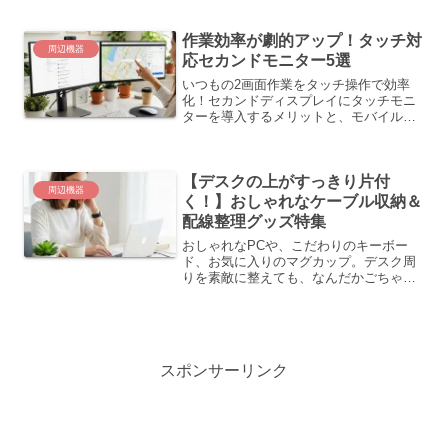
ィス家具メーカー製まで、デザインと機
能性を両立した4脚を厳選。お部屋と体に
作業効率が劇的アップ！タッチ対
馴染む一脚を。
周辺機器
応セカンドモニター5選
いつもの2画面作業をタッチ操作で効率
化！セカンドディスプレイにタッチモニ
ターを導入するメリットと、モバイル型
から大型までおすすめの5機種を厳選紹
介。直感的な操作で、仕事の効率を劇的
にアップさせましょう。
【デスクの上がすっきり片付
周辺機器
く！】おしゃれなケーブル収納＆
配線整理グッズ特集
おしゃれなPCや、こだわりのキーボー
ド、お気に入りのマグカップ。デスク周
りを素敵に整えても、なんだかごちゃつ
いて見える…。その原因、実は「ケーブ
ルの配線」かもしれません。PCやモニタ
ー、スマホの充電器など、デスク周りは
どうしてもケーブルだら...
スポンサーリンク