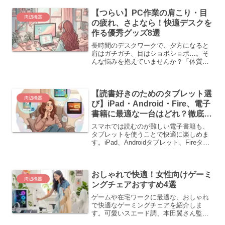
るチャンスです。
【つらい】PC作業の肩こり・目
周辺機器
の疲れ、さよなら！快適デスクを
作る優秀グッズ8選
長時間のデスクワークで、夕方になると
肩はガチガチ、目はショボショボ…。そ
んな悩みを抱えていませんか？「体質だ
から仕方ない」と諦める前に、ぜひ一度
デスク周りの環境を見直してみてくださ
い。実は、PC作業による体の不調は、姿
【読書好きのためのタブレット選
勢の乱れや目への過度な...
周辺機器
び】iPad・Android・Fire、電子
書籍に最適な一台はどれ？徹底比
較！
スマホでは読むのが難しい電子書籍も、
タブレットを使うことで快適に楽しめま
す。iPad、Androidタブレット、Fireタブ
レットの特徴を比較し、用途に応じた選
び方を提案しています。どの書店を利用
するか、読書以外の使用目的、予算を考
おしゃれで快適！女性向けゲーミ
慮して、最適なデバイスを選ぶことが重
周辺機器
要です。
ングチェアおすすめ4選
ゲームや在宅ワークに最適な、おしゃれ
で快適なゲーミングチェアを紹介しま
す。可愛いスエード調、本田翼さん監修
モデル、ソファのような座り心地、オフ