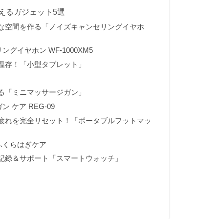
えるガジェット5選
かな空間を作る「ノイズキャンセリングイヤホ
グイヤホン WF-1000XM5
を温存！「小型タブレット」
せる「ミニマッサージガン」
 ケア REG-09
の疲れを完全リセット！「ポータブルフットマッ
ふくらはぎケア
を記録＆サポート「スマートウォッチ」