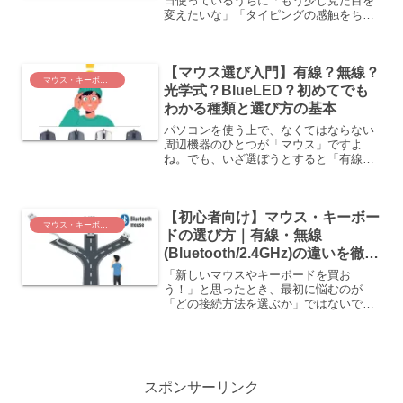
日使っているうちに「もう少し見た目を
変えたいな」「タイピングの感触をちょ
っと変えてみたいかも…」なんて思った
ことはありませんか？そんなあなたにこ
そ試してほしいのが、「キーキャップ交
【マウス選び入門】有線？無線？
換」です！キーキャップと...
マウス・キーボード
光学式？BlueLED？初めてでも
わかる種類と選び方の基本
パソコンを使う上で、なくてはならない
周辺機器のひとつが「マウス」ですよ
ね。でも、いざ選ぼうとすると「有線？
無線？」「光学式？BlueLEDって何？」
と、たくさんの種類があって迷ってしま
う初心者の方も多いのではないでしょう
【初心者向け】マウス・キーボー
か。この記事では、そ...
マウス・キーボード
ドの選び方｜有線・無線
(Bluetooth/2.4GHz)の違いを徹底
解説！
「新しいマウスやキーボードを買お
う！」と思ったとき、最初に悩むのが
「どの接続方法を選ぶか」ではないでし
ょうか？お店や通販サイトを見ると、
「有線」「無線(2.4GHz)」「Bluetooth」
といった言葉が並んでいて、「どれが自
分に合っている...
スポンサーリンク