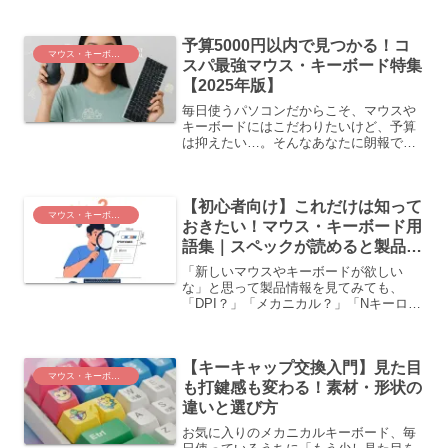
れません。この記事では、トラックボー
ルマウスの基本的な知識から、メリッ
予算5000円以内で見つかる！コ
ト・デメリット、選び方の...
マウス・キーボード
スパ最強マウス・キーボード特集
【2025年版】
毎日使うパソコンだからこそ、マウスや
キーボードにはこだわりたいけど、予算
は抑えたい…。そんなあなたに朗報で
す！実は、予算5000円以内でも、驚くほ
ど高性能で使いやすい「コスパ最強」の
マウスやキーボードがたくさんあるんで
【初心者向け】これだけは知って
す。この記事では、賢く...
マウス・キーボード
おきたい！マウス・キーボード用
語集｜スペックが読めると製品選
びが楽しくなる！
「新しいマウスやキーボードが欲しい
な」と思って製品情報を見てみても、
「DPI？」「メカニカル？」「Nキーロー
ルオーバー？」といった専門用語のオン
パレードで、どれを選んでいいか分から
なくなってしまった経験はありません
【キーキャップ交換入門】見た目
か？製品のスペック表に書か...
マウス・キーボード
も打鍵感も変わる！素材・形状の
違いと選び方
お気に入りのメカニカルキーボード、毎