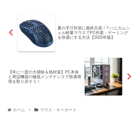
夏の手汗対策に最終兵器！? ハニカムシ
ェル軽量マウスでPC作業・ゲーミング
を快適にする方法【2025年版】
【年に一度の大掃除＆熱対策】PC本体
と周辺機器の徹底メンテナンスで快適環
境を取り戻そう！
ホーム
マウス・キーボード