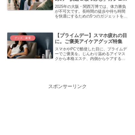
ト5選
2025年の大阪・関西万博では、体力勝負
が不可欠です。長時間の徒歩や待ち時間
を快適にするための5つのガジェットを紹
介します。ノイズキャンセリングイヤホ
ンや小型タブレットで待機時間を有効利
用し、ミニマッサージガンやポータブル
【プライムデー】スマホ疲れの目
フットマッサージャーで歩き疲れを解
グッズ・家電
消。スマートウォッチで健康管理をしな
に。ご褒美アイケアグッズ特集
がら楽しんでください。
スマホやPCで酷使した目に、プライムデ
ーでご褒美を。じんわり温めるアイマス
クから本格エステ、内側からケアするサ
プリまで。セール価格で始める、本気の
アイケアアイテムを5つ厳選してご紹介し
ます。
スポンサーリンク