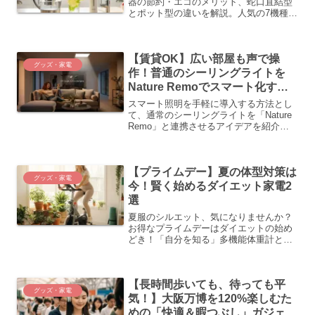
器の節約・エコのメリット、蛇口直結型
とポット型の違いを解説。人気の7機種を
厳選紹介し、あなたの暮らしに合った一
台を見つけるお手伝いをします。
【賃貸OK】広い部屋も声で操
グッズ・家電
作！普通のシーリングライトを
Nature Remoでスマート化する
方法
スマート照明を手軽に導入する方法とし
て、通常のシーリングライトを「Nature
Remo」と連携させるアイデアを紹介。
これにより、広い部屋でも音声やアプリ
で簡単に照明操作が可能に。選択肢も広
がり、家電全体のスマート化も実現。手
【プライムデー】夏の体型対策は
順も簡単で、非凡な快適さを提供しま
グッズ・家電
す。
今！賢く始めるダイエット家電2
選
夏服のシルエット、気になりませんか？
お得なプライムデーはダイエットの始め
どき！「自分を知る」多機能体重計と
「おうちで運動」できるフィットネスバ
イクを紹介。賢くアイテムを揃えて、理
想の自分を目指しましょう。
【長時間歩いても、待っても平
グッズ・家電
気！】大阪万博を120%楽しむた
めの「快適＆暇つぶし」ガジェッ