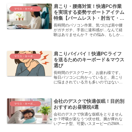
肩こり・腰痛対策！快適PC作業
マウス・キーボード
を実現する姿勢サポートアイテム
特集【パームレスト・肘当て・ゲ
ーミングチェア】
長時間のパソコン作業、気づけば肩や腰
がガチガチ、手首に違和感が…なんて経
験はありませんか？ その悩み、もしかし
たら作業時の「姿勢」や「体勢」が原因
かもしれません。しかし、意識するだけ
ではなかなか正しい姿勢を保つのは難し
肩こりバイバイ！快適PCライフ
いもの。そこで今回は、...
マウス・キーボード
を送るためのキーボード＆マウス
選び
長時間のデスクワーク、お疲れ様です。
毎日パソコンに向かっていると、肩こり
に悩まされている方も多いのではないで
しょうか？ 実は、そのつらい肩こり、毎
日使っているキーボードとマウスが原因
の一つかもしれません。この記事では、
会社のデスクで快適仮眠！目的別
肩こり軽減に特化したキ...
マウス・キーボード
おすすめお昼寝枕4選
会社のデスクで快適な仮眠をとりません
か？呼吸が楽なうつ伏せ枕、腕が痺れな
いアーチ型、可愛いスヌーピーの2WAY
枕、寝具のプロ西川のハート型枕まで、