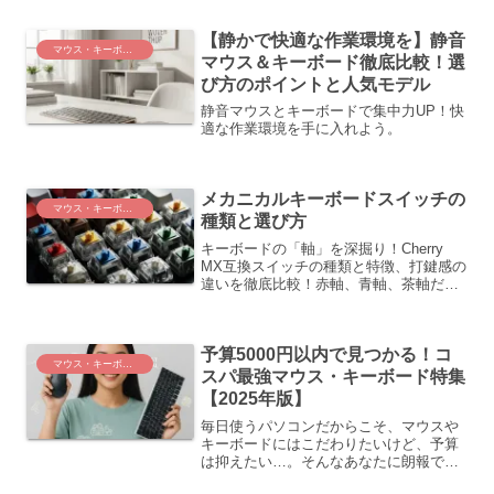
目的別に選べる人気のお昼寝グッズを4つ
紹介。自分に合う枕で仕事効率をアッ
【静かで快適な作業環境を】静音
プ！
マウス・キーボード
マウス＆キーボード徹底比較！選
び方のポイントと人気モデル
静音マウスとキーボードで集中力UP！快
適な作業環境を手に入れよう。
メカニカルキーボードスイッチの
マウス・キーボード
種類と選び方
キーボードの「軸」を深掘り！Cherry
MX互換スイッチの種類と特徴、打鍵感の
違いを徹底比較！赤軸、青軸、茶軸だけ
でなく、あまり知られていないスイッチ
も紹介。「キーボードの打鍵感にこだわ
りたいけど、種類が多すぎて何を選べば
予算5000円以内で見つかる！コ
いいかわからない...
マウス・キーボード
スパ最強マウス・キーボード特集
【2025年版】
毎日使うパソコンだからこそ、マウスや
キーボードにはこだわりたいけど、予算
は抑えたい…。そんなあなたに朗報で
す！実は、予算5000円以内でも、驚くほ