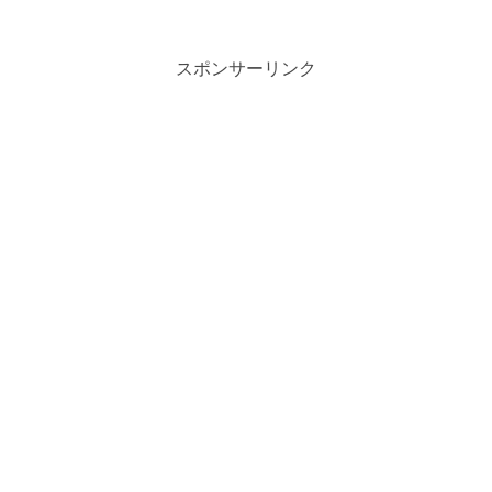
ど高性能で使いやすい「コスパ最強」の
マウスやキーボードがたくさんあるんで
す。この記事では、賢く...
スポンサーリンク