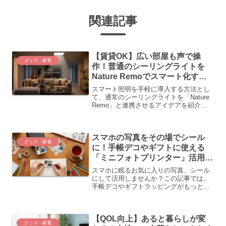
関連記事
【賃貸OK】広い部屋も声で操
グッズ・家電
作！普通のシーリングライトを
Nature Remoでスマート化する
方法
スマート照明を手軽に導入する方法とし
て、通常のシーリングライトを「Nature
Remo」と連携させるアイデアを紹介。
これにより、広い部屋でも音声やアプリ
で簡単に照明操作が可能に。選択肢も広
がり、家電全体のスマート化も実現。手
スマホの写真をその場でシール
順も簡単で、非凡な快適さを提供しま
グッズ・家電
す。
に！手帳デコやギフトに使える
「ミニフォトプリンター」活用術
＆おすすめ3選
スマホに眠るお気に入りの写真、シール
にして活用しませんか？この記事では、
手帳デコやギフトラッピングがもっと楽
しくなるミニフォトプリンターの活用術
を5つご紹介。手軽で可愛いおすすめ機種
も厳選しました。思い出を形に残して、
【QOL向上】あると暮らしが変
毎日をクリエイティブに彩りましょう！
グッズ・家電