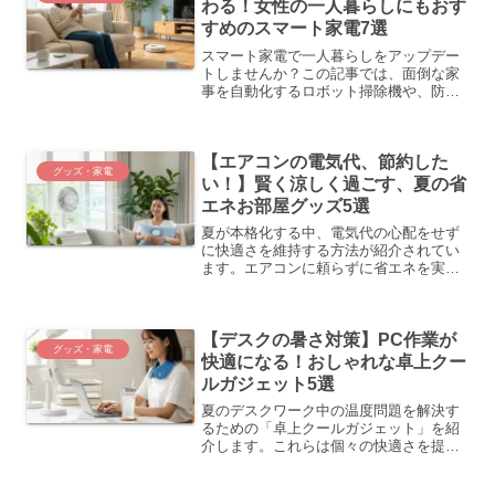
わる！女性の一人暮らしにもおす
すめのスマート家電7選
スマート家電で一人暮らしをアップデー
トしませんか？この記事では、面倒な家
事を自動化するロボット掃除機や、防犯
にも役立つスマートロック、お部屋の雰
囲気を変える照明など、QOLが劇的に向
上するアイテムを7つ厳選してご紹介。あ
【エアコンの電気代、節約した
なたの毎日がもっと快適で豊かになりま
グッズ・家電
す。
い！】賢く涼しく過ごす、夏の省
エネお部屋グッズ5選
夏が本格化する中、電気代の心配をせず
に快適さを維持する方法が紹介されてい
ます。エアコンに頼らずに省エネを実現
するためには、効率的なグッズの利用が
重要です。サーキュレーターで空気を循
環させることにより、エアコンの負担を
【デスクの暑さ対策】PC作業が
減らし、温度設定を1℃上げるだけでも約
グッズ・家電
10%の節電が可能です。他にも、遮光カ
快適になる！おしゃれな卓上クー
ーテンや冷感素材のファブリック、窓用
ルガジェット5選
遮熱シートなどを活用することで、快適
な室内環境が整えられます。賢くアイテ
夏のデスクワーク中の温度問題を解決す
ムを組み合わせて、経済的かつ涼しく過
るための「卓上クールガジェット」を紹
ごしましょう。
介します。これらは個々の快適さを提供
し、エアコンへの依存を減少させ、省エ
ネ効果も期待できます。デザイン性も高