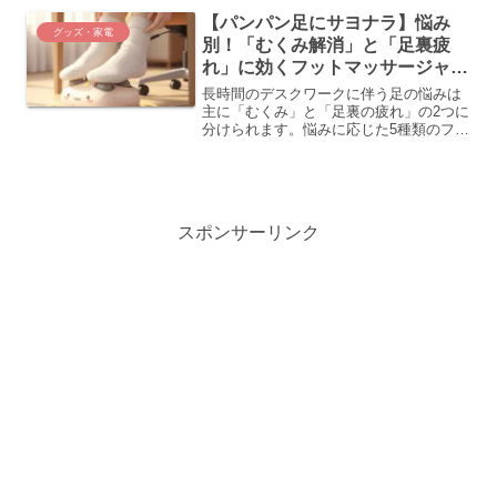
く、デスク周りをおしゃれに演出。5つの
【パンパン足にサヨナラ】悩み
おすすめアイテムで、快適な作業環境を
グッズ・家電
実現しましょう。
別！「むくみ解消」と「足裏疲
れ」に効くフットマッサージャー
5選
長時間のデスクワークに伴う足の悩みは
主に「むくみ」と「足裏の疲れ」の2つに
分けられます。悩みに応じた5種類のフッ
トマッサージャーが紹介されており、エ
アバッグ式がむくみ、ローラー式が足裏
の疲れを効果的にケアします。自分に合
ったモデルを選ぶ方法を提案していま
す。
スポンサーリンク