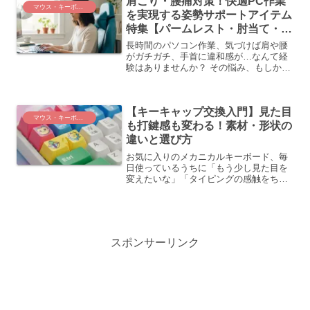
肩こり・腰痛対策！快適PC作業
プ！
マウス・キーボード
を実現する姿勢サポートアイテム
特集【パームレスト・肘当て・ゲ
ーミングチェア】
長時間のパソコン作業、気づけば肩や腰
がガチガチ、手首に違和感が…なんて経
験はありませんか？ その悩み、もしかし
たら作業時の「姿勢」や「体勢」が原因
かもしれません。しかし、意識するだけ
ではなかなか正しい姿勢を保つのは難し
【キーキャップ交換入門】見た目
いもの。そこで今回は、...
マウス・キーボード
も打鍵感も変わる！素材・形状の
違いと選び方
お気に入りのメカニカルキーボード、毎
日使っているうちに「もう少し見た目を
変えたいな」「タイピングの感触をちょ
っと変えてみたいかも…」なんて思った
ことはありませんか？そんなあなたにこ
そ試してほしいのが、「キーキャップ交
換」です！キーキャップと...
スポンサーリンク