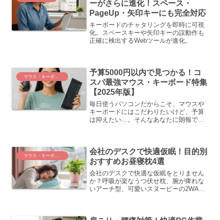
ーがさらに進化！スペース・
PageUp・矢印キーにも完全対応
キーボードのチャタリングを即時に可視
化。スペースキーや矢印キーの誤動作も
正確に検出するWebツールが進化。
予算5000円以内で見つかる！コ
マウス・キーボード
スパ最強マウス・キーボード特集
【2025年版】
毎日使うパソコンだからこそ、マウスや
キーボードにはこだわりたいけど、予算
は抑えたい…。そんなあなたに朗報で
す！実は、予算5000円以内でも、驚くほ
ど高性能で使いやすい「コスパ最強」の
マウスやキーボードがたくさんあるんで
会社のデスクで快適仮眠！目的別
す。この記事では、賢く...
マウス・キーボード
おすすめお昼寝枕4選
会社のデスクで快適な仮眠をとりません
か？呼吸が楽なうつ伏せ枕、腕が痺れな
いアーチ型、可愛いスヌーピーの2WAY
枕、寝具のプロ西川のハート型枕まで、
目的別に選べる人気のお昼寝グッズを4つ
紹介。自分に合う枕で仕事効率をアッ